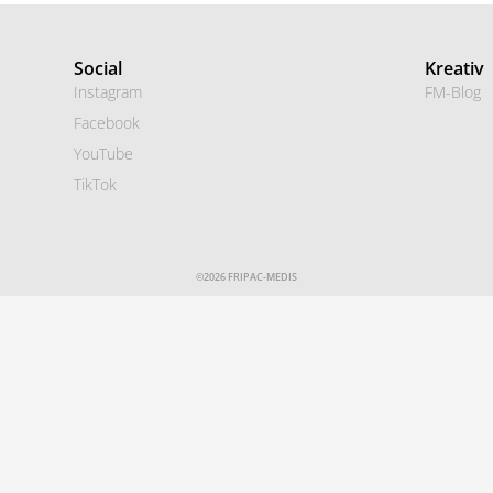
Social
Kreativ
Instagram
FM-Blog
Facebook
YouTube
TikTok
©2026 FRIPAC-MEDIS