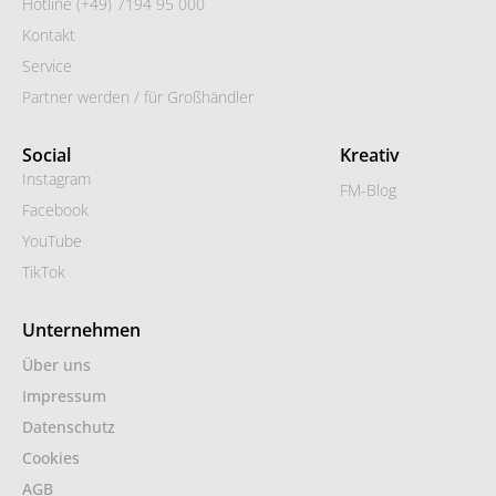
Hotline (+49) 7194 95 000
Kontakt
Service
Partner werden / für Großhändler
Social
Kreativ
Instagram
FM-Blog
Facebook
YouTube
TikTok
Unternehmen
Über uns
Impressum
Datenschutz
Cookies
AGB