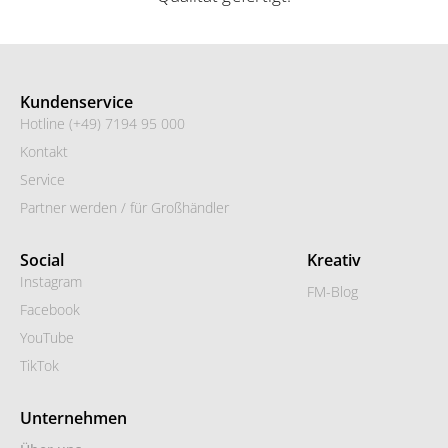
Kundenservice
Hotline (+49) 7194 95 000
Kontakt
Service
Partner werden / für Großhändler
Social
Kreativ
Instagram
FM-Blog
Facebook
YouTube
TikTok
Unternehmen