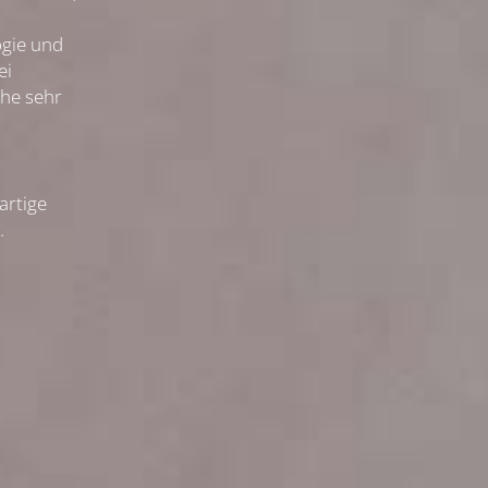
gie und
ei
che sehr
artige
.