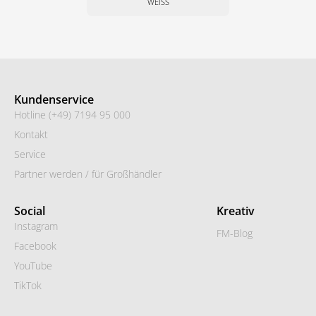
WEISS
Kundenservice
Hotline (+49) 7194 95 000
Kontakt
Service
Partner werden / für Großhändler
Social
Kreativ
Instagram
FM-Blog
Facebook
YouTube
TikTok