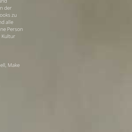
und
en der
Looks zu
d alle
ine Person
 Kultur
ell, Make