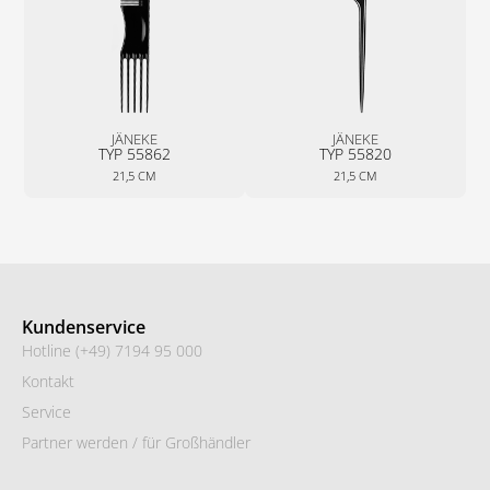
JÄNEKE
JÄNEKE
TYP 55862
TYP 55820
21,5 CM
21,5 CM
Kundenservice
Hotline (+49) 7194 95 000
Kontakt
Service
Partner werden / für Großhändler