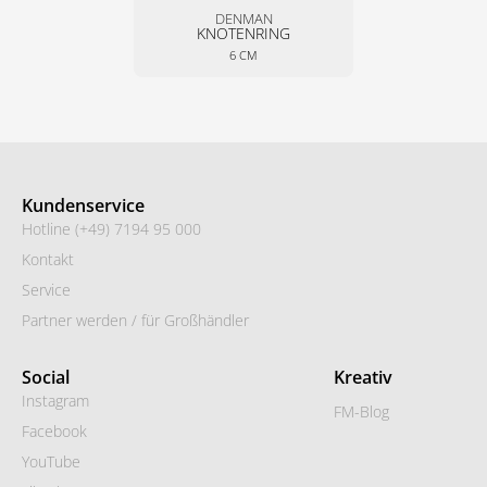
DENMAN
KNOTENRING
6 CM
Kundenservice
Hotline (+49) 7194 95 000
Kontakt
Service
Partner werden / für Großhändler
Social
Kreativ
Instagram
FM-Blog
Facebook
YouTube