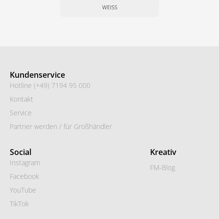
WEISS
Kundenservice
Hotline (+49) 7194 95 000
Kontakt
Service
Partner werden / für Großhändler
Social
Kreativ
Instagram
FM-Blog
Facebook
YouTube
TikTok