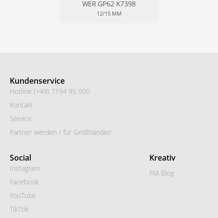
WER GP62 K7398
12/15 MM
Kundenservice
Hotline (+49) 7194 95 000
Kontakt
Service
Partner werden / für Großhändler
Social
Kreativ
Instagram
FM-Blog
Facebook
YouTube
TikTok