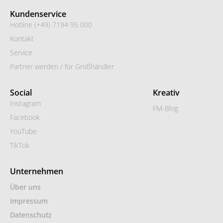
Kundenservice
Hotline (+49) 7194 95 000
Kontakt
Service
Partner werden / für Großhändler
Social
Kreativ
Instagram
FM-Blog
Facebook
YouTube
TikTok
Unternehmen
Über uns
Impressum
Datenschutz