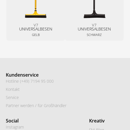
V7
V7
UNIVERSALBESEN
UNIVERSALBESEN
GELB
SCHWARZ
Kundenservice
Hotline (+49) 7194 95 000
Kontakt
Service
Partner werden / für Großhändler
Social
Kreativ
Instagram
FM-Blog